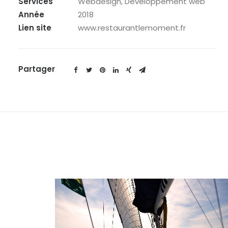
Services
Webdesign, Développement web
Année
2018
Lien site
www.restaurantlemoment.fr
Partager